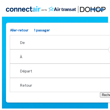
Connectair par Air Transat
FR
•
CAD
Search results
Aller-retour
1 passager
Choisir l'origine - Aucune sélection
Choisir une destination - Aucune sélection
Reche